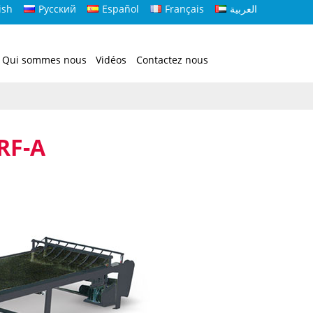
ish
Русский
Español
Français
العربية
Qui sommes nous
Vidéos
Contactez nous
 RF-A