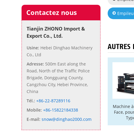
Contactez nous
Empileus
Tianjin ZHONO Import &
Export Co., Ltd.
AUTRES 
Usine:
Hebei Dinghao Machinery
Co., Ltd
Adresse:
500m East along the
Road, North of the Traffic Police
Brigade, Dongguang County,
Cangzhou City, Hebei Province,
China
Tél.:
+86-22-87289116
Machine à
Mobile:
+86-15822184338
Face, pou
Typ
E-mail:
snow@dinghao2000.com