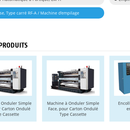
e, Type carré RF-A / Machine d’empilage
PRODUITS
 Onduler Simple
Machine à Onduler Simple
Encol
r Carton Ondulé
Face, pour Carton Ondulé
e
e Cassette
Type Cassette